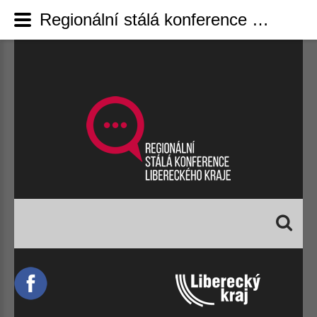
Regionální stálá konference Libereckého kraje - Výroční zpráva RSK
Vyhledávání...