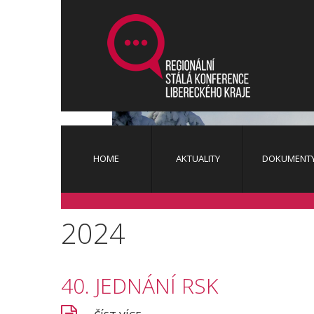
HOME
AKTUALITY
DOKUMENT
2024
Aktuality
Novinky Ze Sekretariátu RSK
40.
JEDNÁNÍ
RSK
Archiv