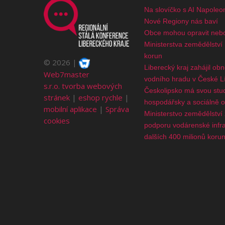
Na slovíčko s AI Napoleo
Nové Regiony nás baví
Obce mohou opravit nebo
Ministerstva zemědělství
korun
©
2026
Liberecký kraj zahájil ob
Web7master
vodního hradu v České L
s.r.o.
tvorba webových
Českolipsko má svou studi
stránek
|
eshop rychle
|
hospodářsky a sociálně 
mobilní aplikace
|
Správa
Ministerstvo zemědělství 
cookies
podporu vodárenské infras
dalších 400 milionů koru