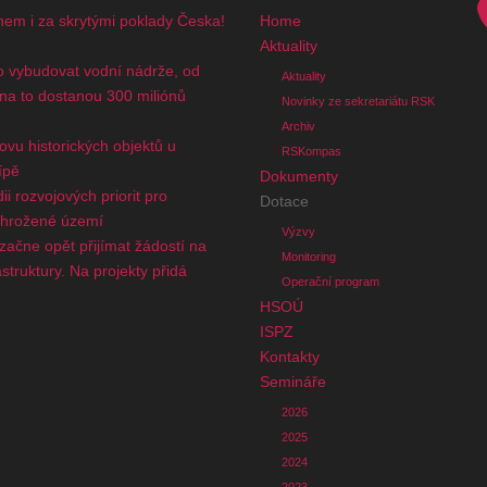
nem i za skrytými poklady Česka!
Home
Aktuality
 vybudovat vodní nádrže, od
Aktuality
 na to dostanou 300 miliónů
Novinky ze sekretariátu RSK
Archiv
novu historických objektů u
RSKompas
ípě
Dokumenty
i rozvojových priorit pro
Dotace
ohrožené území
Výzvy
začne opět přijímat žádostí na
Monitoring
truktury. Na projekty přidá
Operační program
n
HSOÚ
ISPZ
Kontakty
Semináře
2026
2025
2024
2023