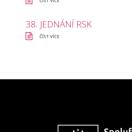
ČÍST VÍCE
RSKompas
38.
JEDNÁNÍ
RSK
ČÍST VÍCE