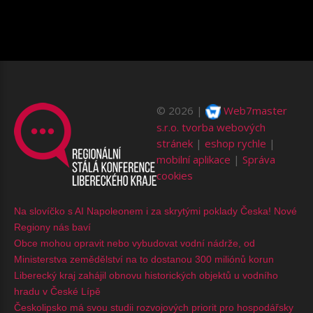
©
2026
Web7master
s.r.o.
tvorba webových
stránek
|
eshop rychle
|
mobilní aplikace
|
Správa
cookies
Na slovíčko s AI Napoleonem i za skrytými poklady Česka! Nové
Regiony nás baví
Obce mohou opravit nebo vybudovat vodní nádrže, od
Ministerstva zemědělství na to dostanou 300 miliónů korun
Liberecký kraj zahájil obnovu historických objektů u vodního
hradu v České Lípě
Českolipsko má svou studii rozvojových priorit pro hospodářsky