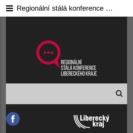
Regionální stálá konference Libereckého kraje - 22. zasedání NSK
Vyhledávání...