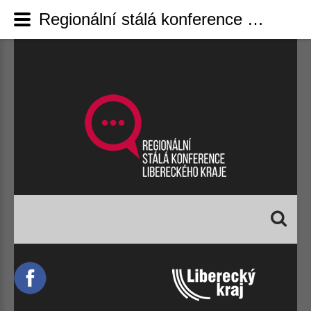
Regionální stálá konference Libereckého kraje - 3. zasedání NSK
Vyhledávání...