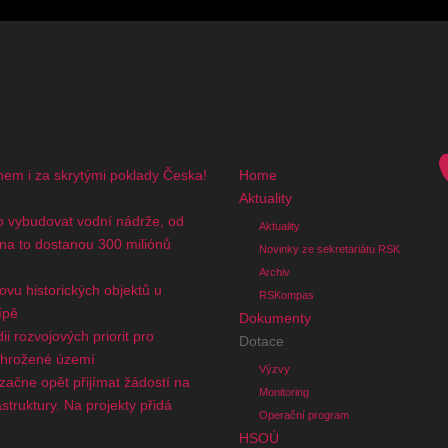
nem i za skrytými poklady Česka!
Home
Aktuality
 vybudovat vodní nádrže, od
Aktuality
 na to dostanou 300 miliónů
Novinky ze sekretariátu RSK
Archiv
novu historických objektů u
RSKompas
ípě
Dokumenty
i rozvojových priorit pro
Dotace
ohrožené území
Výzvy
začne opět přijímat žádostí na
Monitoring
truktury. Na projekty přidá
Operační program
n
HSOÚ