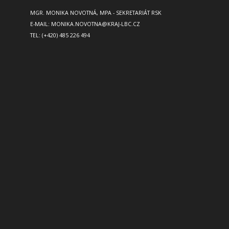
MGR. MONIKA NOVOTNÁ, MPA - SEKRETARIÁT RSK
E-MAIL:
MONIKA.NOVOTNA@KRAJ-LBC.CZ
TEL: (+420) 485 226 494