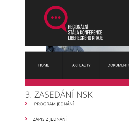
HOME
AKTUALITY
DOKUMENT
3.
ZASEDÁNÍ
NSK
Aktuality
PROGRAM JEDNÁNÍ
Novinky Ze Sekretariátu RSK
ZÁPIS Z JEDNÁNÍ
Archiv