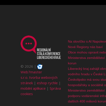
Na slovíčko s AI Napoleo
Nové Regiony nás baví
Obce mohou opravit nebo
Ministerstva zemědělství
korun
©
2026
Liberecký kraj zahájil ob
Web7master
vodního hradu v České L
s.r.o.
tvorba webových
Českolipsko má svou studi
stránek
|
eshop rychle
|
hospodářsky a sociálně 
mobilní aplikace
|
Správa
Ministerstvo zemědělství 
cookies
podporu vodárenské infras
dalších 400 milionů koru