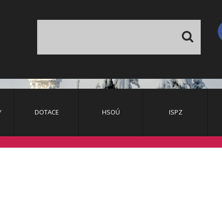
Vyhledávání...
Y
DOTACE
HSOÚ
ISPZ
Výzvy
Monitoring
Operační Program