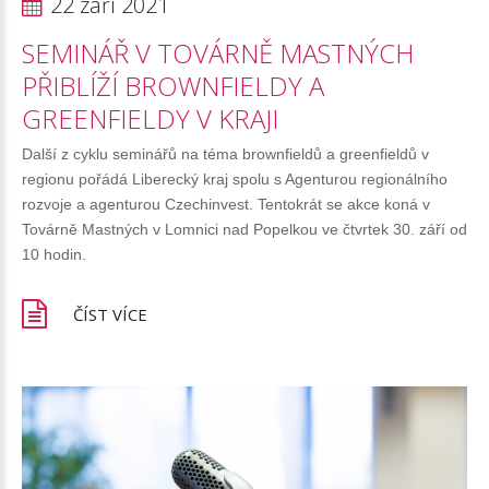
22 září 2021
SEMINÁŘ
V
TOVÁRNĚ
MASTNÝCH
PŘIBLÍŽÍ
BROWNFIELDY
A
GREENFIELDY
V
KRAJI
Další z cyklu seminářů na téma brownfieldů a greenfieldů v
regionu pořádá Liberecký kraj spolu s Agenturou regionálního
rozvoje a agenturou Czechinvest. Tentokrát se akce koná v
Továrně Mastných v Lomnici nad Popelkou ve čtvrtek 30. září od
10 hodin.
ČÍST VÍCE