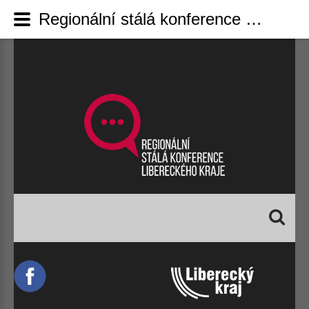
Regionální stálá konference Libereckého kraje - Aktuality - Results from #600
Vyhledávání...