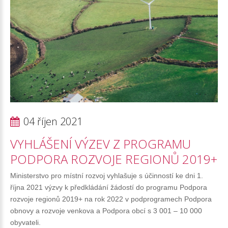
04 říjen 2021
VYHLÁŠENÍ
VÝZEV
Z
PROGRAMU
PODPORA
ROZVOJE
REGIONŮ
2019+
Ministerstvo pro místní rozvoj vyhlašuje s účinností ke dni 1.
října 2021 výzvy k předkládání žádostí do programu Podpora
rozvoje regionů 2019+ na rok 2022 v podprogramech Podpora
obnovy a rozvoje venkova a Podpora obcí s 3 001 – 10 000
obyvateli.