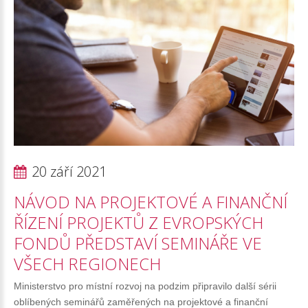
20 září 2021
NÁVOD
NA
PROJEKTOVÉ
A
FINANČNÍ
ŘÍZENÍ
PROJEKTŮ
Z
EVROPSKÝCH
FONDŮ
PŘEDSTAVÍ
SEMINÁŘE
VE
VŠECH
REGIONECH
Ministerstvo pro místní rozvoj na podzim připravilo další sérii
oblíbených seminářů zaměřených na projektové a finanční