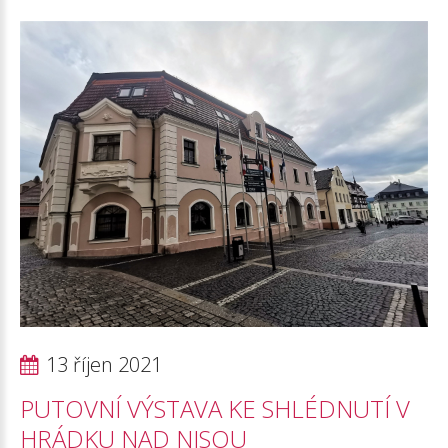
13 říjen 2021
PUTOVNÍ
VÝSTAVA
KE
SHLÉDNUTÍ
V
HRÁDKU
NAD
NISOU