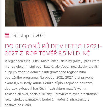
29 listopad 2021
DO
REGIONŮ
PŮJDE
V
LETECH
2021-
2027
Z
IROP
TÉMĚŘ
8,5
MLD.
KČ
V regionech fungují tzv. Místní akční skupiny (MAS), přes které
mohou obce, místní podnikatelé, ale třeba i neziskovky a další
subjekty žádat o dotace z Integrovaného regionálního
operačního programu. Na období 2021-2027 je připraveno
skoro 8,5 miliardy korun. Peníze půjdou zejména na rozvoj
dopravy, vybavení hasičů, infrastrukturu mateřských a
základních škol, sociální služby, úpravu veřejných prostranství,
rekonstrukce památek a budování veřejné infrastruktury
cestovního ruchu.