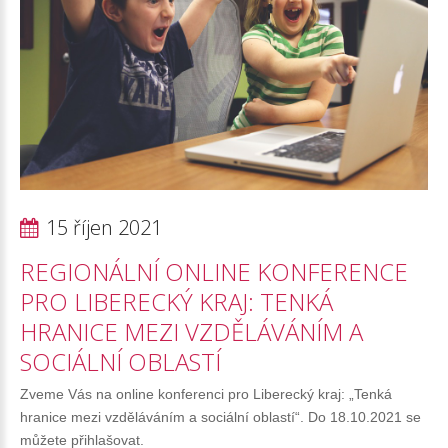
15 říjen 2021
REGIONÁLNÍ
ONLINE
KONFERENCE
PRO
LIBERECKÝ
KRAJ:
TENKÁ
HRANICE
MEZI
VZDĚLÁVÁNÍM
A
SOCIÁLNÍ
OBLASTÍ
Zveme Vás na online konferenci pro Liberecký kraj: „Tenká
hranice mezi vzděláváním a sociální oblastí“. Do 18.10.2021 se
můžete přihlašovat.