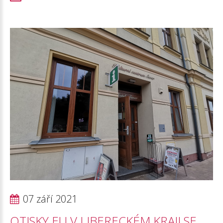
07 září 2021
OTISKY
EU
V
LIBERECKÉM
KRAJI
SE