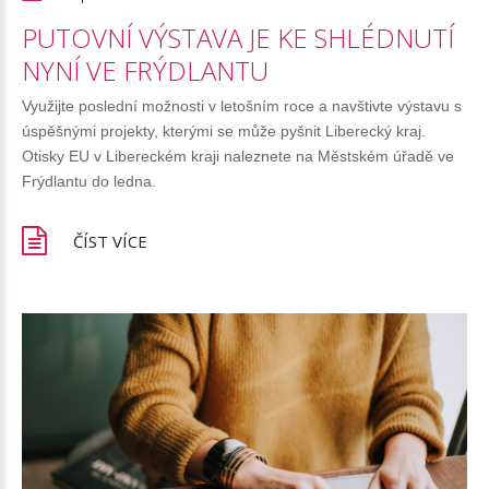
PUTOVNÍ
VÝSTAVA
JE
KE
SHLÉDNUTÍ
NYNÍ
VE
FRÝDLANTU
Využijte poslední možnosti v letošním roce a navštivte výstavu s
úspěšnými projekty, kterými se může pyšnit Liberecký kraj.
Otisky EU v Libereckém kraji naleznete na Městském úřadě ve
Frýdlantu do ledna.
ČÍST VÍCE