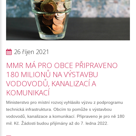
26 říjen 2021
MMR
MÁ
PRO
OBCE
PŘIPRAVENO
180
MILIONŮ
NA
VÝSTAVBU
VODOVODŮ,
KANALIZACÍ
A
KOMUNIKACÍ
Ministerstvo pro místní rozvoj vyhlásilo výzvu z podprogramu
technická infrastruktura. Obcím to pomůže s výstavbou
vodovodů, kanalizace a komunikací. Připraveno je pro ně 180
mil. Kč. Žádosti budou přijímány až do 7. ledna 2022.