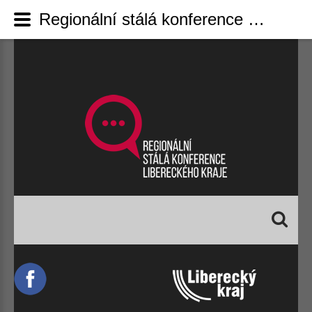
Regionální stálá konference Libereckého kraje - Sto let na mapách s GIS Day 2018 - Liberec, 12.-14. listopad
Vyhledávání...