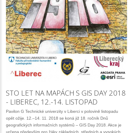
STO
LET
NA
MAPÁCH
S
GIS
DAY
2018
-
LIBEREC,
12.-14.
LISTOPAD
Pavilon G Technické univerzity v Liberci v polovině listopadu
opět ožije. 12.–14. 11. 2018 se koná již 18. ročník Dnů
geografických informačních systémů – GIS Day 2018. Akce je
určena především pro žáky základních, středních a vysokých