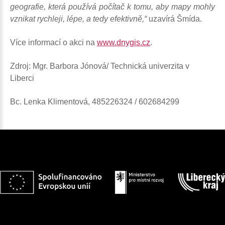
geografie, která používá počítač k tomu, aby mapy mohly
vznikat rychleji, lépe, a tedy efektivně,“
uzavírá Šmída.
Více informací o akci na
www.dnygis.cz
.
Zdroj: Mgr. Barbora Jónová/ Technická univerzita v
Liberci
Bc. Lenka Klimentová, 485226324 / 602684299