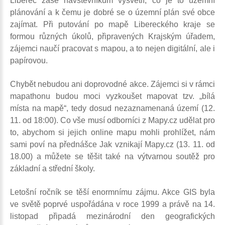
Liberec zase návštěvníkům vysvětlí, co je to územní
plánování a k čemu je dobré se o územní plán své obce
zajímat. Při putování po mapě Libereckého kraje se
formou různých úkolů, připravených Krajským úřadem,
zájemci naučí pracovat s mapou, a to nejen digitální, ale i
papírovou.
Chybět nebudou ani doprovodné akce. Zájemci si v rámci
mapathonu budou moci vyzkoušet mapovat tzv. „bílá
místa na mapě“, tedy dosud nezaznamenaná území (12.
11. od 18:00). Co vše musí odborníci z Mapy.cz udělat pro
to, abychom si jejich online mapu mohli prohlížet, nám
sami poví na přednášce Jak vznikají Mapy.cz (13. 11. od
18.00) a můžete se těšit také na výtvarnou soutěž pro
základní a střední školy.
Letošní ročník se těší enormnímu zájmu. Akce GIS byla
ve světě poprvé uspořádána v roce 1999 a právě na 14.
listopad připadá mezinárodní den geografických