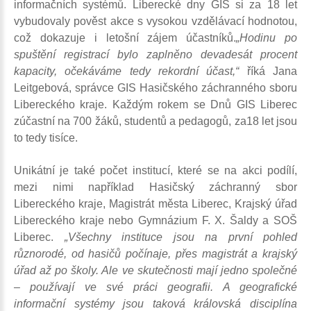
informačních systémů. Liberecké dny GIS si za 18 let
vybudovaly pověst akce s vysokou vzdělávací hodnotou,
což dokazuje i letošní zájem účastníků.
„Hodinu po
spuštění registrací bylo zaplněno devadesát procent
kapacity, očekáváme tedy rekordní účast,“
říká Jana
Leitgebová, správce GIS Hasičského záchranného sboru
Libereckého kraje. Každým rokem se Dnů GIS Liberec
zúčastní na 700 žáků, studentů a pedagogů, za18 let jsou
to tedy tisíce.
Unikátní je také počet institucí, které se na akci podílí,
mezi nimi například Hasičský záchranný sbor
Libereckého kraje, Magistrát města Liberec, Krajský úřad
Libereckého kraje nebo Gymnázium F. X. Šaldy a SOŠ
Liberec.
„Všechny instituce jsou na první pohled
různorodé, od hasičů počínaje, přes magistrát a krajský
úřad až po školy. Ale ve skutečnosti mají jedno společné
– používají ve své práci geografii. A geografické
informační systémy jsou taková královská disciplína