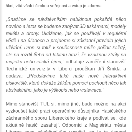
škol, vítá však i širokou veřejnost a vstup je zdarma.
„Snažíme se návštěvníkům nabídnout pokaždé něco
nového a letos se budeme zabývat 3D tiskárnami, modely
reliéfu a drony. Ukážeme, jak se používají v regulérní
vědě i na úřadech a projdeme si základní pravidla jejich
užívání. Dron si totiž v současnosti může pořídit každý,
ale na rozdíl třeba od tabletu hrozí, že vzniknou ztráty na
majetku nebo etická újma,“
odhaluje zaměření stanovišť
Technické univerzity v Liberci proděkan Jiří Šmída a
dodává:
„Představíme také naše nové interaktivní
pískoviště, které dokáže žákům pomoci pochopit něco tak
abstraktního, jako je výškopis nebo vrstevnice.“
Mimo stanovišť TUL si, mimo jiné, bude možné na akci
vyzkoušet také práci operačního důstojníka Hasičského
záchranného sboru Libereckého kraje a podívat se, kde
aktuálně hasiči zasahují. Odborníci z Magistrátu města