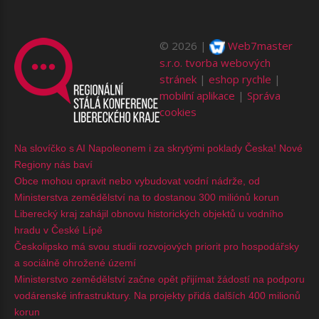
©
2026
Web7master
s.r.o.
tvorba webových
stránek
|
eshop rychle
|
mobilní aplikace
|
Správa
cookies
Na slovíčko s AI Napoleonem i za skrytými poklady Česka! Nové
Regiony nás baví
Obce mohou opravit nebo vybudovat vodní nádrže, od
Ministerstva zemědělství na to dostanou 300 miliónů korun
Liberecký kraj zahájil obnovu historických objektů u vodního
hradu v České Lípě
Českolipsko má svou studii rozvojových priorit pro hospodářsky
a sociálně ohrožené území
Ministerstvo zemědělství začne opět přijímat žádostí na podporu
vodárenské infrastruktury. Na projekty přidá dalších 400 milionů
korun