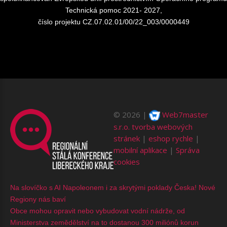
Technická pomoc 2021- 2027,
číslo projektu CZ.07.02.01/00/22_003/0000449
©
2026
Web7master
s.r.o.
tvorba webových
stránek
|
eshop rychle
|
mobilní aplikace
|
Správa
cookies
Na slovíčko s AI Napoleonem i za skrytými poklady Česka! Nové
Regiony nás baví
Obce mohou opravit nebo vybudovat vodní nádrže, od
Ministerstva zemědělství na to dostanou 300 miliónů korun