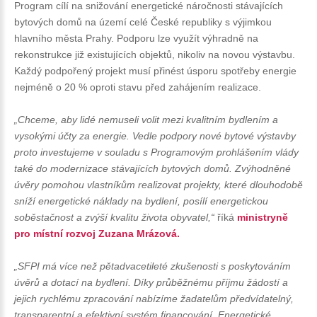
Program cílí na snižování energetické náročnosti stávajících
bytových domů na území celé České republiky s výjimkou
hlavního města Prahy. Podporu lze využít výhradně na
rekonstrukce již existujících objektů, nikoliv na novou výstavbu.
Každý podpořený projekt musí přinést úsporu spotřeby energie
nejméně o 20 % oproti stavu před zahájením realizace.
„Chceme, aby lidé nemuseli volit mezi kvalitním bydlením a
vysokými účty za energie. Vedle podpory nové bytové výstavby
proto investujeme v souladu s Programovým prohlášením vlády
také do modernizace stávajících bytových domů. Zvýhodněné
úvěry pomohou vlastníkům realizovat projekty, které dlouhodobě
sníží energetické náklady na bydlení, posílí energetickou
soběstačnost a zvýší kvalitu života obyvatel,“
říká
ministryně
pro místní rozvoj Zuzana Mrázová.
„SFPI má více než pětadvacetileté zkušenosti s poskytováním
úvěrů a dotací na bydlení. Díky průběžnému příjmu žádostí a
jejich rychlému zpracování nabízíme žadatelům předvídatelný,
transparentní a efektivní systém financování. Energetické