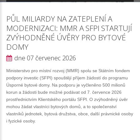
PŮL
MILIARDY
NA
ZATEPLENÍ
A
MODERNIZACI:
MMR
A
SFPI
STARTUJÍ
ZVÝHODNĚNÉ
ÚVĚRY
PRO
BYTOVÉ
DOMY
dne 07 červenec 2026
Ministerstvo pro místní rozvoj (MMR) spolu se Státním fondem
podpory investic (SFPI) spouštějí příjem žádostí do programu
Úsporné bytové domy. Na podporu je vyčleněno 500 milionů
korun a žádosti bude možné podávat od 7. července 2026
prostřednictvím Klientského portálu SFPI. O zvýhodněný úvěr
mohou žádat vlastníci bytových domů, a to společenství
vlastníků jednotek, bytová družstva, obce, další právnické osoby
i fyzické osoby.