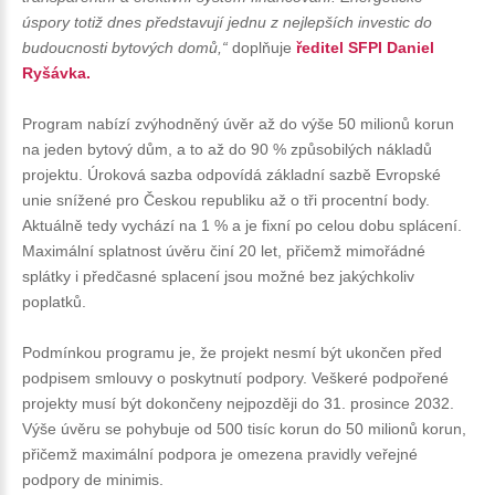
úspory totiž dnes představují jednu z nejlepších investic do
budoucnosti bytových domů,“
doplňuje
ředitel SFPI Daniel
Ryšávka.
Program nabízí zvýhodněný úvěr až do výše 50 milionů korun
na jeden bytový dům, a to až do 90 % způsobilých nákladů
projektu. Úroková sazba odpovídá základní sazbě Evropské
unie snížené pro Českou republiku až o tři procentní body.
Aktuálně tedy vychází na 1 % a je fixní po celou dobu splácení.
Maximální splatnost úvěru činí 20 let, přičemž mimořádné
splátky i předčasné splacení jsou možné bez jakýchkoliv
poplatků.
Podmínkou programu je, že projekt nesmí být ukončen před
podpisem smlouvy o poskytnutí podpory. Veškeré podpořené
projekty musí být dokončeny nejpozději do 31. prosince 2032.
Výše úvěru se pohybuje od 500 tisíc korun do 50 milionů korun,
přičemž maximální podpora je omezena pravidly veřejné
podpory de minimis.