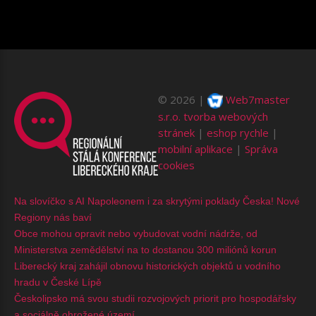
©
2026
Web7master
s.r.o.
tvorba webových
stránek
|
eshop rychle
|
mobilní aplikace
|
Správa
cookies
Na slovíčko s AI Napoleonem i za skrytými poklady Česka! Nové
Regiony nás baví
Obce mohou opravit nebo vybudovat vodní nádrže, od
Ministerstva zemědělství na to dostanou 300 miliónů korun
Liberecký kraj zahájil obnovu historických objektů u vodního
hradu v České Lípě
Českolipsko má svou studii rozvojových priorit pro hospodářsky
a sociálně ohrožené území