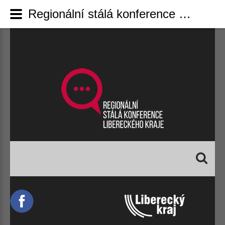
Regionální stálá konference Libereckého kraje - Půl miliardy na zateplení a modernizaci: MMR a SFPI startují zvýhodněné úvěry pro bytové domy
Vyhledávání...