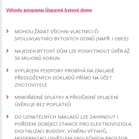
Výhody programu Úsporné bytové domy
MOHOU ŽÁDAT VŠICHNI VLASTNÍCI ČI
SPOLUVLASTNÍCI BYTOVÝCH DOMŮ (NAPŘ. I OBCE)
NA JEDEN BYTOVÝ DŮM LZE POSKYTNOUT ÚVĚR AŽ
50 MILIONŮ KORUN
VYPLÁCENÍ PODPORY PROBÍHÁ NA ZÁKLADĚ
PŘEDLOŽENÝCH DOKLADŮ PŘÍMO NA ÚČET
ZHOTOVITELE
MIMOŘÁDNÉ SPLÁTKY A PŘEDČASNÉ SPLACENÍ
ÚVĚRU JE BEZ POPLATKŮ
DO UZNATELNÝCH NÁKLADŮ LZE ZAHRNOUT I
POŘÍZENÍ DOBÍJECÍ STANICE PRO ELEKTROVOZIDLA,
DIGITALIZACI BUDOVY, VÝMĚNU VÝTAHŮ,
MODERNIZACI OSVĚTLENÍ SPOLEČNÝCH PROSTOR,