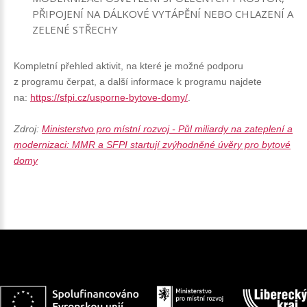
PŘIPOJENÍ NA DÁLKOVÉ VYTÁPĚNÍ NEBO CHLAZENÍ A
ZELENÉ STŘECHY
Kompletní přehled aktivit, na které je možné podporu
z programu čerpat, a další informace k programu najdete
na:
https://sfpi.cz/usporne-bytove-domy/
.
Zdroj:
Ministerstvo pro místní rozvoj - Půl miliardy na zateplení a
modernizaci: MMR a SFPI startují zvýhodněné úvěry pro bytové
domy