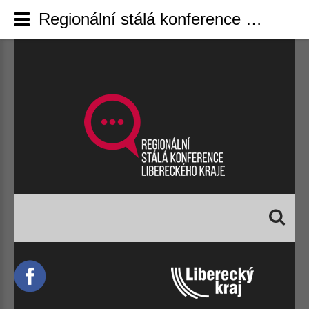
Regionální stálá konference Libereckého kraje - Podpora singltreků a bikeparků. Liberecký kraj rozdělí půl milionu korun na bezpečnější trailové tratě
Vyhledávání...