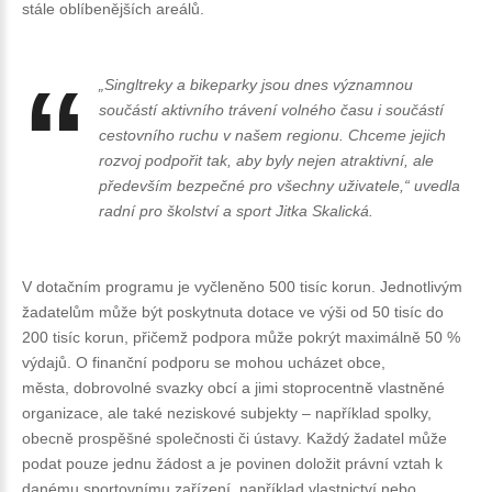
stále oblíbenějších areálů.
„Singltreky a bikeparky jsou dnes významnou
součástí aktivního trávení volného času i součástí
cestovního ruchu v našem regionu. Chceme jejich
rozvoj podpořit tak, aby byly nejen atraktivní, ale
především bezpečné pro všechny uživatele,“
uvedla
radní pro školství a sport Jitka Skalická.
V dotačním programu je vyčleněno 500 tisíc korun. Jednotlivým
žadatelům může být poskytnuta dotace ve výši od 50 tisíc do
200 tisíc korun, přičemž podpora může pokrýt maximálně 50 %
výdajů. O finanční podporu se mohou ucházet obce,
města, dobrovolné svazky obcí a jimi stoprocentně vlastněné
organizace, ale také neziskové subjekty – například spolky,
obecně prospěšné společnosti či ústavy. Každý žadatel může
podat pouze jednu žádost a je povinen doložit právní vztah k
danému sportovnímu zařízení, například vlastnictví nebo