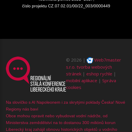
číslo projektu CZ.07.02.01/00/22_003/0000449
©
2026
Web7master
s.r.o.
tvorba webových
stránek
|
eshop rychle
|
mobilní aplikace
|
Správa
cookies
Na slovíčko s AI Napoleonem i za skrytými poklady Česka! Nové
Regiony nás baví
Obce mohou opravit nebo vybudovat vodní nádrže, od
Ministerstva zemědělství na to dostanou 300 miliónů korun
Liberecký kraj zahájil obnovu historických objektů u vodního