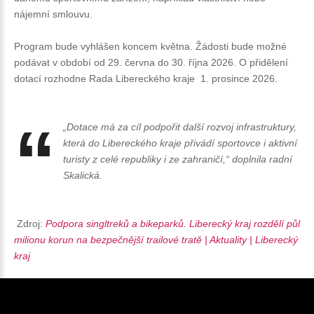
nájemní smlouvu.
Program bude vyhlášen koncem května. Žádosti bude možné
podávat v období od 29. června do 30. října 2026. O přidělení
dotací rozhodne Rada Libereckého kraje 1. prosince 2026.
„Dotace má za cíl podpořit další rozvoj infrastruktury,
která do Libereckého kraje přivádí sportovce i aktivní
turisty z celé republiky i ze zahraničí,“
doplnila radní
Skalická.
Zdroj:
Podpora singltreků a bikeparků. Liberecký kraj rozdělí půl
milionu korun na bezpečnější trailové tratě | Aktuality | Liberecký
kraj